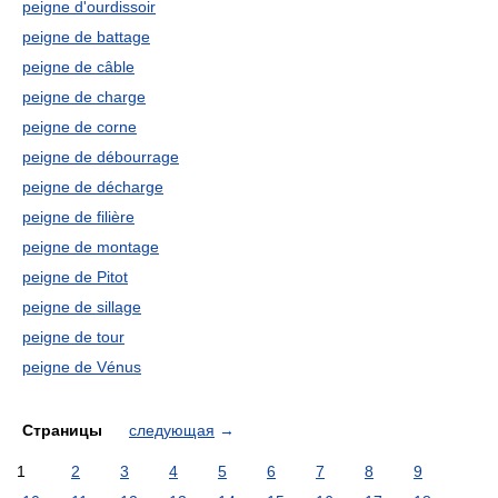
peigne d'ourdissoir
peigne de battage
peigne de câble
peigne de charge
peigne de corne
peigne de débourrage
peigne de décharge
peigne de filière
peigne de montage
peigne de Pitot
peigne de sillage
peigne de tour
peigne de Vénus
Страницы
следующая
→
1
2
3
4
5
6
7
8
9